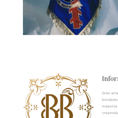
Info
Gran art
bordados 
maestría
creativid