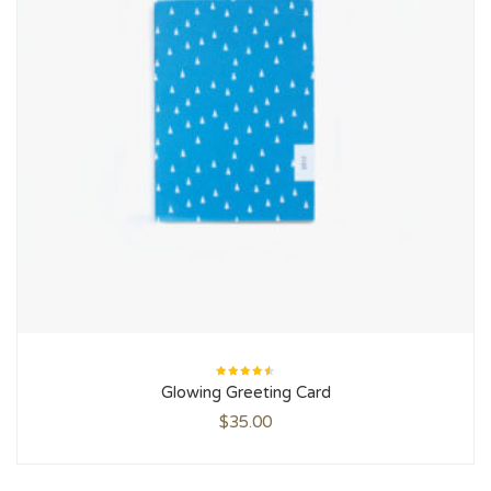
Rated
Glowing Greeting Card
4.50
out
of 5
$
35.00