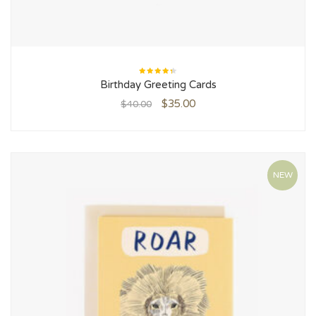
Rated
Birthday Greeting Cards
4.33
out of 5
$
35.00
$
40.00
NEW