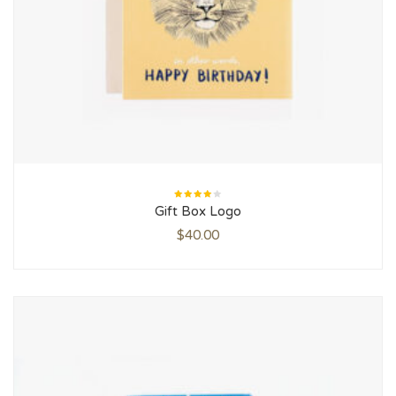
Rated
Gift Box Logo
4.00
out of
5
$
40.00