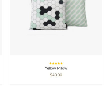
Rated
Yellow Pillow
5.00
out
of 5
$
40.00