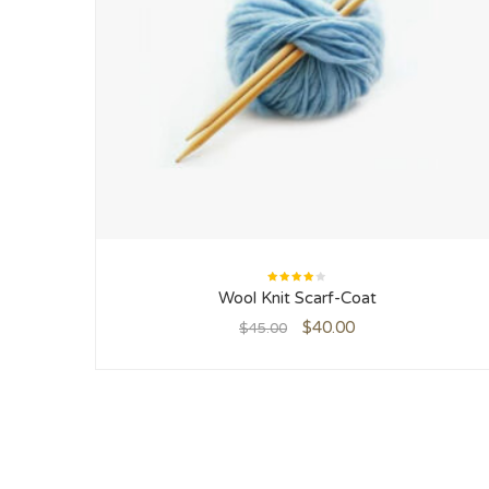
Rated
Wool Knit Scarf-Coat
4.00
out of
5
$
40.00
$
45.00