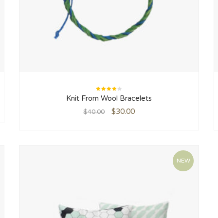
Rated
Knit From Wool Bracelets
4.00
out of
5
$
30.00
$
40.00
NEW