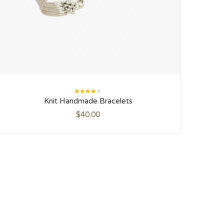
Rated
Knit Handmade Bracelets
4.00
out of
5
$
40.00