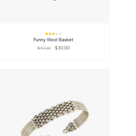
Rated
Funny Wool Basket
3.00
out
of 5
$
30.00
$
40.00