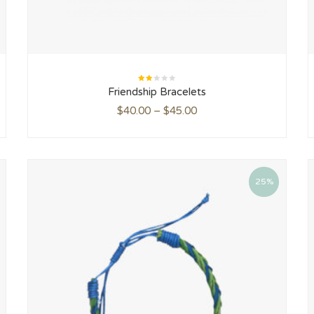
Rated
Friendship Bracelets
2.00
out
of
$
40.00
–
$
45.00
5
25%