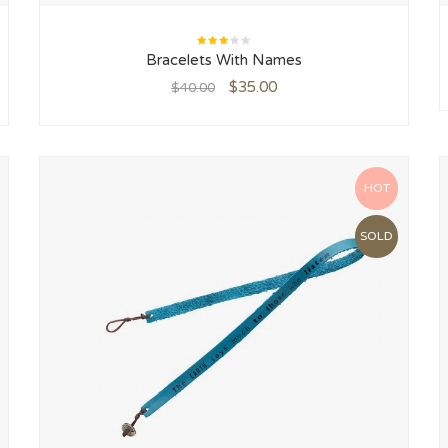
Rated
Bracelets With Names
3.00
out
of 5
$
35.00
$
40.00
HOT
SOLD