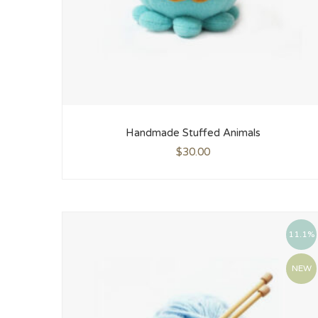
Handmade Stuffed Animals
$
30.00
11.1%
NEW