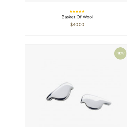
Rated
Basket Of Wool
5.00
out
of 5
$
40.00
NEW