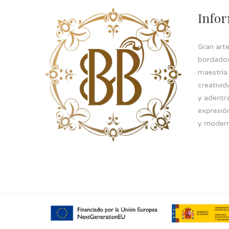
Info
Gran art
bordados 
maestría
creativid
y adentr
expresión
y modern