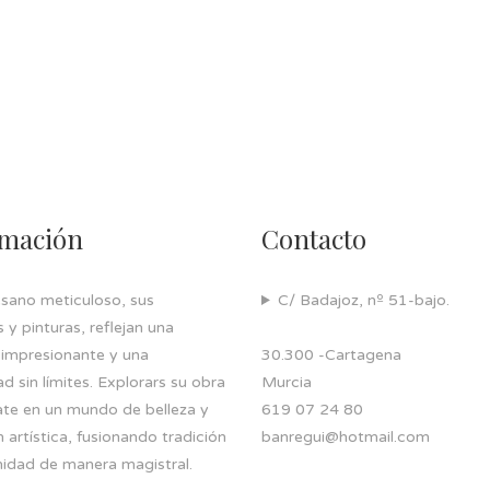
rmación
Contacto
esano meticuloso, sus
C/ Badajoz, nº 51-bajo.
y pinturas, reflejan una
 impresionante y una
30.300 -Cartagena
ad sin límites. Explorars su obra
Murcia
ate en un mundo de belleza y
619 07 24 80
 artística, fusionando tradición
banregui@hotmail.com
idad de manera magistral.