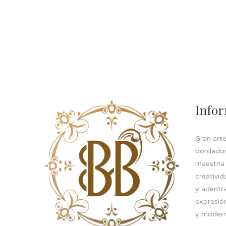
Info
Gran art
bordados 
maestría
creativid
y adentr
expresión
y modern