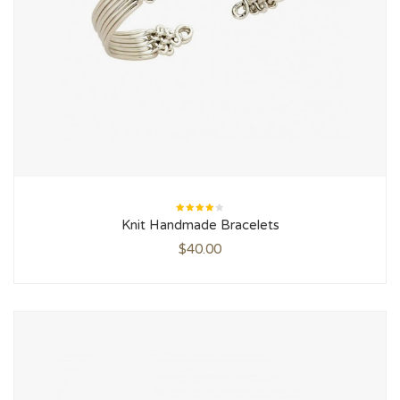
Rated
Knit Handmade Bracelets
4.00
out of
5
$
40.00