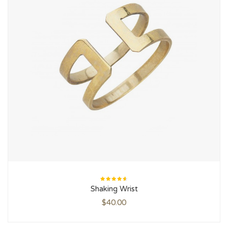
Rated
Shaking Wrist
4.67
out
of 5
$
40.00