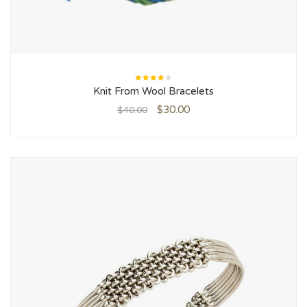
Rated
Knit From Wool Bracelets
4.00
out of
5
$
30.00
$
40.00