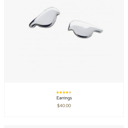
Rated
Earrings
4.50
out
of 5
$
40.00