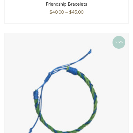
Rated
Friendship Bracelets
2.00
out
of
$
40.00
–
$
45.00
5
25%