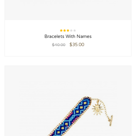
Rated
Bracelets With Names
3.00
out
of 5
$
35.00
$
40.00