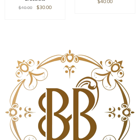
$
40.00
$
30.00
$
40.00