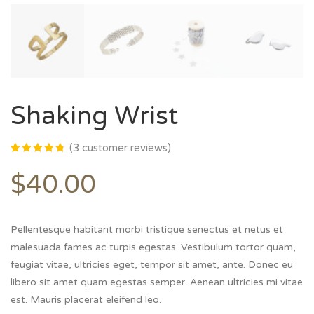
Shaking Wrist
(
3
customer reviews)
Rated
3
4.67
out
$
40.00
of 5
based on
customer
ratings
Pellentesque habitant morbi tristique senectus et netus et
malesuada fames ac turpis egestas. Vestibulum tortor quam,
feugiat vitae, ultricies eget, tempor sit amet, ante. Donec eu
libero sit amet quam egestas semper. Aenean ultricies mi vitae
est. Mauris placerat eleifend leo.