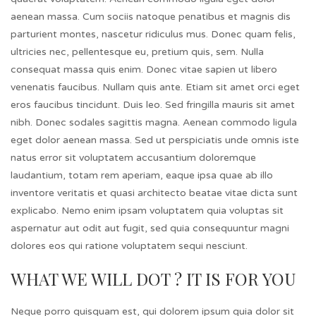
aenean massa. Cum sociis natoque penatibus et magnis dis
parturient montes, nascetur ridiculus mus. Donec quam felis,
ultricies nec, pellentesque eu, pretium quis, sem. Nulla
consequat massa quis enim. Donec vitae sapien ut libero
venenatis faucibus. Nullam quis ante. Etiam sit amet orci eget
eros faucibus tincidunt. Duis leo. Sed fringilla mauris sit amet
nibh. Donec sodales sagittis magna. Aenean commodo ligula
eget dolor aenean massa. Sed ut perspiciatis unde omnis iste
natus error sit voluptatem accusantium doloremque
laudantium, totam rem aperiam, eaque ipsa quae ab illo
inventore veritatis et quasi architecto beatae vitae dicta sunt
explicabo. Nemo enim ipsam voluptatem quia voluptas sit
aspernatur aut odit aut fugit, sed quia consequuntur magni
dolores eos qui ratione voluptatem sequi nesciunt.
WHAT WE WILL DOT ? IT IS FOR YOU
Neque porro quisquam est, qui dolorem ipsum quia dolor sit